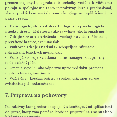
premenenej mysle
, a
praktické techniky vedúce k väčšiemu
pokoju a spokojnosti
? Tento interaktívny kurz s prednáškami,
ako aj praktickým workshopom s koučingovou aplikáciou je tu
práce pre vás.
Fyziologický stres a distres, biologické a psychologické
aspekty stresu
- účel stresu a ako sa vyhnúť jeho hromadeniu
Zdroje stresu a ich riešenia
– vonkajšie a vnútorné hranice,
prevrátené hranice, ako ustáť tlak
Vnútorné zdroje zvládania
- sebaprijatie, afirmácie,
nahrádzanie toxických myšlienok…
Vonkajšie zdroje zvládania - time management, priority,
ciele a akčný plán
Umenie vypnúť
- ako odpočívať uprostred tlaku, premena
mysle, relaxácia, imaginácia…
Voľný čas
– koučing potrieb a spokojnosti, moje zdroje
zvládania a plán uskutočnenia
7. Príprava na pohovory
Interaktívny kurz prednášok spojený s koučingovými aplikáciami
do praxe, ktorý vám pomôže lepšie sa pripraviť na zmenu alebo