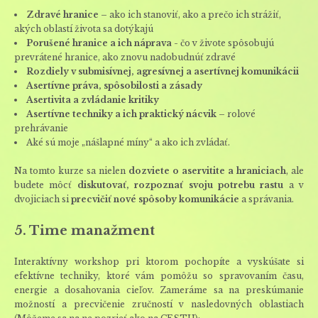
Zdravé hranice
– ako ich stanoviť, ako a prečo ich strážiť,
akých oblastí života sa dotýkajú
Porušené hranice a ich náprava
- čo v živote spôsobujú
prevrátené hranice, ako znovu nadobudnúť zdravé
Rozdiely v submisívnej, agresívnej a asertívnej komunikácii
Asertívne práva, spôsobilosti a zásady
Asertivita a zvládanie kritiky
Asertívne techniky a ich praktický nácvik
– rolové
prehrávanie
Aké sú moje „nášlapné míny“ a ako ich zvládať.
Na tomto kurze sa nielen
dozviete o aservitite a hraniciach
, ale
budete môcť
diskutovať, rozpoznať svoju potrebu rastu
a v
dvojiciach si
precvičiť nové spôsoby komunikácie
a správania.
5. Time manažment
Interaktívny workshop pri ktorom pochopíte a vyskúšate si
efektívne techniky, ktoré vám pomôžu so spravovaním času,
energie a dosahovania cieľov. Zameráme sa na preskúmanie
možností a precvičenie zručností v nasledovných oblastiach