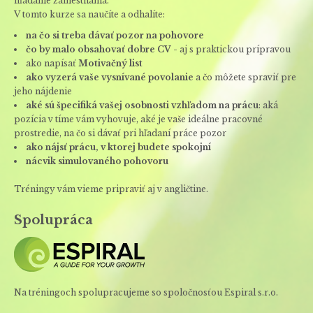
hľadanie zamestnania.
V tomto kurze sa naučíte a odhalíte:
na čo si treba dávať pozor na pohovore
čo by malo obsahovať dobre CV
- aj s praktickou prípravou
ako napísať
Motivačný list
ako vyzerá vaše vysnívané povolanie
a čo môžete spraviť pre
jeho nájdenie
aké sú špecifiká vašej osobnosti vzhľadom na prácu
: aká
pozícia v tíme vám vyhovuje, aké je vaše ideálne pracovné
prostredie, na čo si dávať pri hľadaní práce pozor
ako nájsť prácu, v ktorej budete spokojní
nácvik simulovaného pohovoru
Tréningy vám vieme pripraviť aj v angličtine.
Spolupráca
Na tréningoch spolupracujeme so spoločnosťou Espiral s.r.o.