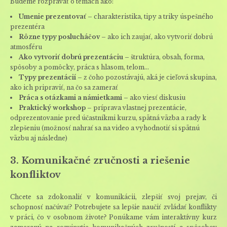
Budeme rozprávať o témach ako:
Umenie prezentovať
– charakteristika, tipy a triky úspešného
prezentéra
Rôzne typy poslucháčov
– ako ich zaujať, ako vytvoriť dobrú
atmosféru
Ako vytvoriť dobrú prezentáciu
– štruktúra, obsah, forma,
spôsoby a pomôcky, práca s hlasom, telom...
Typy prezentácií
– z čoho pozostávajú, aká je cieľová skupina,
ako ich pripraviť, na čo sa zamerať
Práca s otázkami a námietkami
– ako viesť diskusiu
Praktický workshop
– príprava vlastnej prezentácie,
odprezentovanie pred účastníkmi kurzu, spätná väzba a rady k
zlepšeniu (možnosť nahrať sa na video a vyhodnotiť si spätnú
väzbu aj následne)
3. Komunikačné zručnosti a riešenie
konfliktov
Chcete sa zdokonaliť v komunikácii, zlepšiť svoj prejav, či
schopnosť načúvať? Potrebujete sa lepšie naučiť zvládať konflikty
v práci, čo v osobnom živote? Ponúkame vám interaktívny kurz