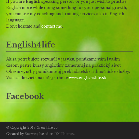
If you are English speaking person, or you just wish to practise
English more while doing something for your personal growth,
you can use my coaching and training services also in English
language.
Don't hesitate and
contact me
.
English4life
Ak sa potrebujete rozvinúť v jazyku, ponúkame vám i vašim
deťom pestré kurzy angličtiny zameranej na praktický život.
Okrem výučby ponúkame aj prekladateľské a tlmočnícke služby.
Viac sa dozviete na našej stránke
www.english4life.sk
Facebook
© Copyright 2013 Grow4life.co
Created by
Sueweb
, based on
DX Themes
.