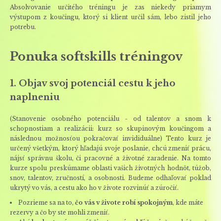
Absolvovanie určitého tréningu je zas niekedy priamym
výstupom z koučingu, ktorý si klient určil sám, lebo zistil jeho
potrebu.
Ponuka softskills tréningov
1. Objav svoj potenciál cestu k jeho
naplneniu
(Stanovenie osobného potenciálu - od talentov a snom k
schopnostiam a realizácii: kurz so skupinovým koučingom a
následnou možnosťou pokračovať invididuálne) Tento kurz je
určený všetkým, ktorý hľadajú svoje poslanie, chcú zmeniť prácu,
nájsť správnu školu, či pracovné a životné zaradenie. Na tomto
kurze spolu preskúmame oblasti vašich životných hodnôt, túžob,
snov, talentov, zručností, a osobnosti. Budeme odhaľovať poklad
ukrytý vo vás, a cestu ako ho v živote rozvinúť a zúročiť.
Pozrieme sa na to,
čo vás v živote robí spokojným
, kde máte
rezervy a čo by ste mohli zmeniť.