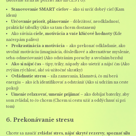
(Môžeme sa na ne pozrieť ako na CESTU):
Stanovovanie SMART cieľov
– ako si určiť dobrý cieľ (Kam
idem)
Určovanie priorít, plánovanie
- dôležitosť, neodkladnosť,
praktické tabuľky (Ako sa tam chcem dostanem)
Ako súvisia
ciele, motivácia a vaše kľúčové hodnoty
(Kde
načerpám palivo)
Prokrastinácia a motivácia
– ako prekonať odkladanie, ako
uvoľniť motiváciu (imaginácia, dôsledkové a alternatívne myslenie,
seba-odmeňovanie) (Ako odstránim poruchy a uvoľním brzdu)
Ako si nájsť čas
– tipy, triky, nápady ako ušetriť a nájsť čas (Ako
zvýšim rýchlosť, aké sú užitočné skratky)
Ovládnutie stresu
– sila zamerania, klamstvá, čo mi berú
energiu – ako ich identifikovať a odstrániť (Ako si udržím na ceste
pokoj)
Umenie relaxovať, umenie prijímať
– ako dobíjať baterky, aby
som zvládal, to čo chcem (Chcem si cestu užiť a oddýchnuť si pri
tom)
6. Prekonávanie stresu
Chcete sa naučiť
zvládať stres, nájsť skryté rezervy, spoznať silu