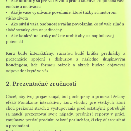
Aké
hodnoty sú pre váš život a prácu kľúčové
, čo poháňa vaše
emócie a motiváciu
Aké je
vaše vysnívané povolanie
, ktoré
túžby
sú motorom
vášho života
Ako
súvisí vaša osobnosť s vaším povolaním
, čo sú vaše silné a
slabé stránky, čím ste jedinečný
Aké
konkrétne kroky
môžete urobiť aby ste naplnili svoj
potenciál
Kurz bude interaktívny
, súčasťou budú krátke prednášky a
prezentácie spojení s diskusiou a následne
skupinovým
koučingom
, kde formou otázok a aktivít budete objavovať
odpovede skryté vo vás.
2. Prezentačné zručnosti
Chceš, aby tvoj prejav zaujal, bol pochopený a priniesol želaný
efekt? Ponúkame interaktívny kurz vhodný pre všetkých, ktorí
chcú prekonať strach z vystupovania pred ostatnými, potrebujú
sa naučiť prezentovať svoje nápady, predniesť reporty v práci,
zaujímavo predať produkt, osloviť poslucháča, či zlepšiť sa v učení
a prednášaní.