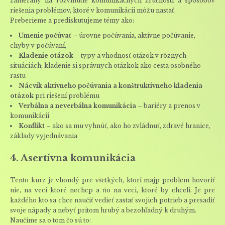
zameraný na rozvinutie komunikačných zručností a spôsobov
riešenia problémov, ktoré v komunikácii môžu nastať.
Preberieme a prediskutujeme témy ako:
Umenie počúvať
– úrovne počúvania, aktívne počúvanie,
chyby v počúvaní,
Kladenie otázok
– typy a vhodnosť otázok v rôznych
situáciách; kladenie si správnych otázkok ako cesta osobného
rastu
Nácvik aktívneho počúvania a konštruktívneho kladenia
otázok
pri riešení problému
Verbálna a neverbálna komunikácia
– bariéry a prenos v
komunikácii
Konflikt
– ako sa mu vyhnúť, ako ho zvládnuť, zdravé hranice,
základy vyjednávania
4. Asertívna komunikácia
Tento kurz je vhondý pre všetkých, ktorí majp problem hovoriť
nie, na veci ktoré nechcp a ńo na veci, ktoré by chceli. Je pre
každého kto sa chce naučiť vedieť zastať svojich potrieb a presadiť
svoje nápady a nebyť pritom hrubý a bezohľadný k druhým.
Naučíme sa o tom čo sú to: