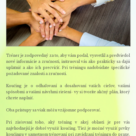
Tréner je zodpovedný za to, aby vám podal, vysvetlil a predviedol
nové informácie a zručnosti, inštruoval vás ako prakticky sa dajú
uplatniť a ako ich precvičiť. Pri tréningu nadobúdate špecifické
požadované znalosti a zručnosti.
Koučing je o odhaľovaní a dosahovaní vašich cieľov, vašimi
spôsobmi a vašimi návrhmi riešení- vy si tvoríte akčný plán, ktorý
chcete naplniť.
Oba prístupy sa však môžu vzájomne podporovať.
Pri zisťovaní toho, aký tréning v akej oblasti je pre vás
najvhodnejší je dobré využiť koučing. Tiež je možné využiť prvky
koučingu v samotnom trénovaní pri zavádzaní tréningu do praxe.