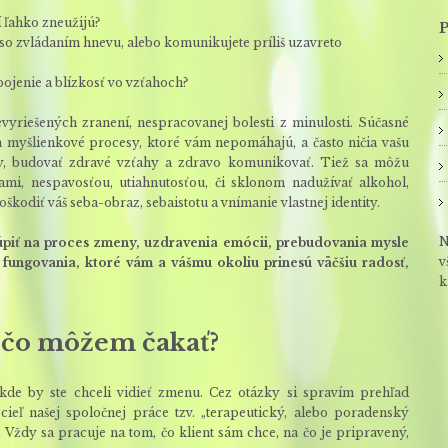
í ľahko zneužijú?
P
so zvládaním hnevu, alebo komunikujete príliš uzavreto
jenie a blízkosť vo vzťahoch?
yriešených zranení, nespracovanej bolesti z minulosti. Súčasné
a myšlienkové procesy, ktoré vám nepomáhajú, a často ničia vašu
sny, budovať zdravé vzťahy a zdravo komunikovať. Tiež sa môžu
i, nespavosťou, utiahnutosťou, či sklonom nadužívať alkohol,
kodiť váš seba-obraz, sebaistotu a vnímanie vlastnej identity.
N
stúpiť na proces zmeny, uzdravenia emócii, prebudovania mysle
v
ungovania, ktoré vám a vášmu okoliu prinesú väčšiu radosť,
k
– čo môžem čakať?
kde by ste chceli vidieť zmenu. Cez otázky si spravím prehľad
ieľ našej spoločnej práce tzv. „terapeutický, alebo poradenský
ždy sa pracuje na tom, čo klient sám chce, na čo je pripravený,