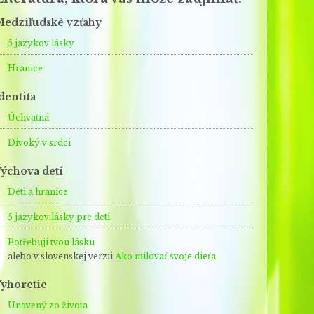
edziľudské vzťahy
5 jazykov lásky
Hranice
dentita
Úchvatná
Divoký v srdci
ýchova detí
Deti a hranice
5 jazykov lásky pre deti
Potřebuji tvou lásku
alebo v slovenskej verzii
Ako milovať svoje dieťa
yhoretie
Unavený zo života