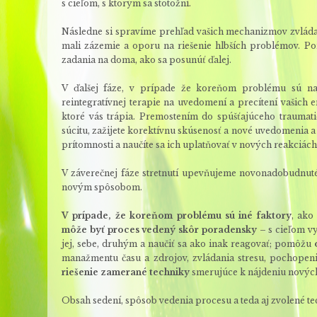
s cieľom, s ktorým sa stotožní.
Následne si spravíme prehľad vašich mechanizmov zvládani
mali zázemie a oporu na riešenie hlbších problémov. P
zadania na doma, ako sa posunúť ďalej.
V ďalšej fáze, v prípade že koreňom problému sú 
reintegratívnej terapie na uvedomení a precítení vašich 
ktoré vás trápia. Premostením do spúšťajúceho trauma
súcitu, zažijete korektívnu skúsenosť a nové uvedomenia a
prítomnosti a naučíte sa ich uplatňovať v nových reakciách
V záverečnej fáze stretnutí upevňujeme novonadobudnuté
novým spôsobom.
V prípade, že koreňom problému sú iné faktory
, ako
môže byť proces vedený skôr poradensky
– s cieľom vy
jej, sebe, druhým a naučiť sa ako inak reagovať; pomôžu
manažmentu času a zdrojov, zvládania stresu, pochopeni
riešenie zamerané techniky
smerujúce k nájdeniu nových 
Obsah sedení, spôsob vedenia procesu a teda aj zvolené t