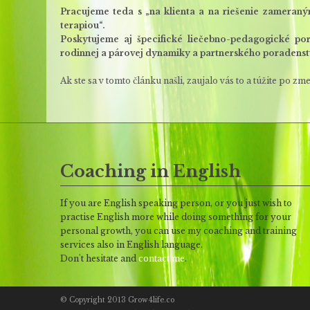
Pracujeme teda s „na klienta a na riešenie zameran
terapiou“.
Poskytujeme aj špecifické liečebno-pedagogické por
rodinnej a párovej dynamiky a partnerského poradenst
Ak ste sa v tomto článku našli, zaujalo vás to a túžite po z
Coaching in English
If you are English speaking person, or you just wish to
practise English more while doing something for your
personal growth, you can use my coaching and training
services also in English language.
Don't hesitate and
contact me
.
© Copyright 2013 Grow4life.co