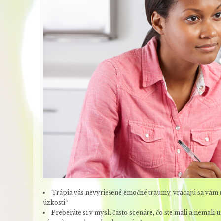
Trápia vás nevyriešené emočné traumy, vracajú sa vám ť
úzkosti?
Preberáte si v mysli často scenáre, čo ste mali a nemali u