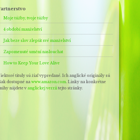
artnerstvo
Moje túžby, tvoje túžby
4 období manželství
Jak beze slov zlepšit své manželství
Zapomenuté umění naslouchat
How to Keep Your Love Alive
iektoré tituly sú žiaľ vypredané. Ich anglické originály sú
šak dostupné na
www.amazon.com
. Linky na konkrétne
nihy nájdete v
anglickej verzii
tejto stránky.