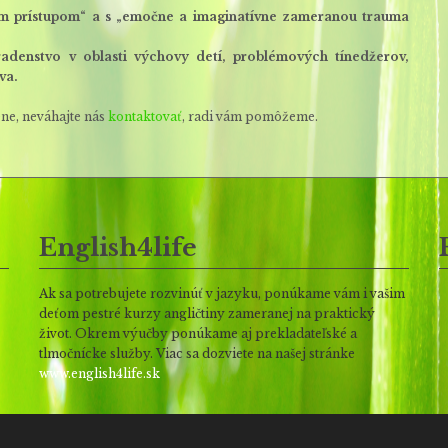
ým prístupom“ a s „emočne a imaginatívne zameranou trauma
adenstvo v oblasti výchovy detí, problémových tínedžerov,
va.
mene, neváhajte nás
kontaktovať
, radi vám pomôžeme.
English4life
Ak sa potrebujete rozvinúť v jazyku, ponúkame vám i vašim
deťom pestré kurzy angličtiny zameranej na praktický
život. Okrem výučby ponúkame aj prekladateľské a
tlmočnícke služby. Viac sa dozviete na našej stránke
www.english4life.sk