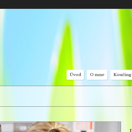
Úvod
O mne
Koučing