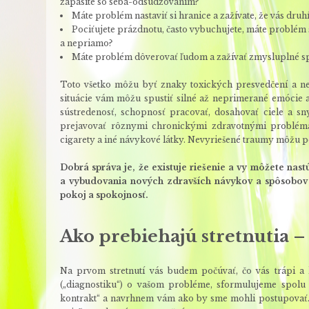
zápasíte so seba-odsudzovaním?
Máte problém nastaviť si hranice a zažívate, že vás druh
Pociťujete prázdnotu, často vybuchujete, máte problém 
a nepriamo?
Máte problém dôverovať ľudom a zažívať zmysluplné spo
Toto všetko môžu byť znaky toxických presvedčení a nev
situácie vám môžu spustiť silné až neprimerané emócie 
sústredenosť, schopnosť pracovať, dosahovať ciele a 
prejavovať rôznymi chronickými zdravotnými problémam
cigarety a iné návykové látky. Nevyriešené traumy môžu poš
Dobrá správa je, že existuje riešenie a vy môžete na
a vybudovania nových zdravších návykov a spôsobov f
pokoj a spokojnosť.
Ako prebiehajú stretnutia 
Na prvom stretnutí vás budem počúvať, čo vás trápi a 
(„diagnostiku“) o vašom probléme, sformulujeme spolu c
kontrakt“ a navrhnem vám ako by sme mohli postupovať. V