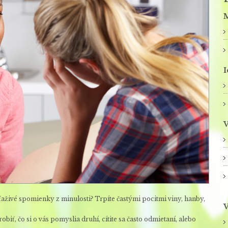
M
I
V
aživé spomienky z minulosti? Trpíte častými pocitmi viny, hanby,
V
robiť, čo si o vás pomyslia druhí, cítite sa často odmietaní, alebo