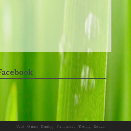
Facebook
Úvod
O mne
Koučing
Poradenstvo
Tréning
Kontakt