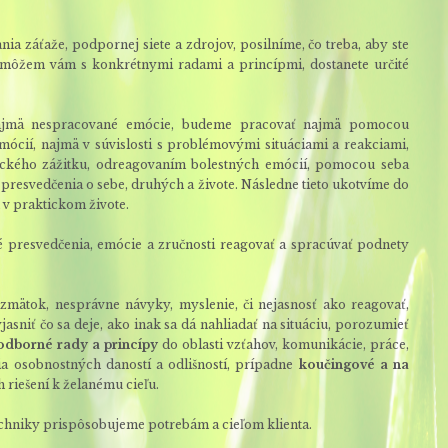
a záťaže, podpornej siete a zdrojov, posilníme, čo treba, aby ste
omôžem vám s konkrétnymi radami a princípmi, dostanete určité
najmä nespracované emócie, budeme pracovať najmä pomocou
emócií, najmä v súvislosti s problémovými situáciami a reakciami,
tického zážitku, odreagovaním bolestných emócií, pomocou seba
 presvedčenia o sebe, druhých a živote. Následne tieto ukotvíme do
 v praktickom živote.
 presvedčenia, emócie a zručnosti reagovať a spracúvať podnety
 zmätok, nesprávne návyky, myslenie, či nejasnosť ako reagovať,
jasniť čo sa deje, ako inak sa dá nahliadať na situáciu, porozumieť
odborné rady a princípy
do oblasti vzťahov, komunikácie, práce,
a osobnostných daností a odlišností, prípadne
koučingové a na
riešení k želanému cieľu.
echniky prispôsobujeme potrebám a cieľom klienta.